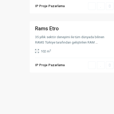
a
IP Proje Pazarlama
n
b
u
3
l
Rams Etro
Satışı
Devam
35 yıllık sektör deneyimi ile tüm dünyada bilinen
Eden
RAMS Türkiye tarafından geliştirilen RAM
...
Projeler
İletişim
2
102 m
Hamidiye Mah. Cendere Cad. No: 99/2A Kağıthan
IP Proje Pazarlama
+90 212 331 60 70
info@ipproje.com