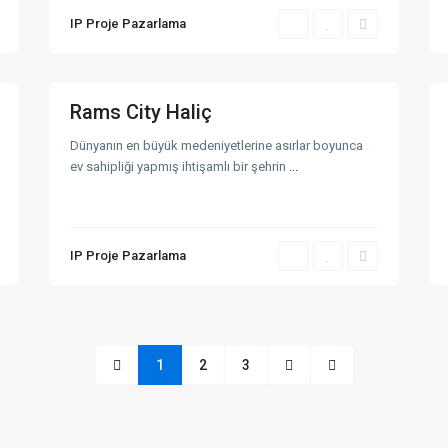
a
IP Proje Pazarlama
n
b
u
6
l
4
Rams City Haliç
Satışı
Satışı
Devam
Devam
Dünyanın en büyük medeniyetlerine asırlar boyunca
Eden
Eden
ev sahipliği yapmış ihtişamlı bir şehrin
...
Projeler
Projeler
Kategoriye Göre Listeler
e/İstanbul
Konut
(25)
IP Proje Pazarlama
Konut & Ticari
(12)
Rezidans
(9)
Ticari
(1)
Villa
(7)
1
2
3