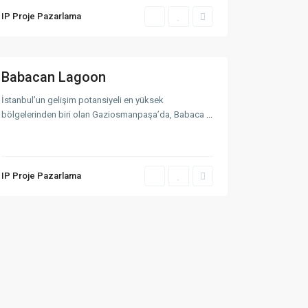
a
IP Proje Pazarlama
n
b
u
l
Babacan Lagoon
İstanbul’un gelişim potansiyeli en yüksek
bölgelerinden biri olan Gaziosmanpaşa’da, Babaca
...
En Son Eklenen Mülkler
RAMS Park House
Maslak
IP Proje Pazarlama
Rams Etro
Rams City Haliç