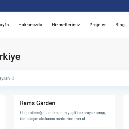
B
a
h
ç
ayfa
Hakkımızda
Hizmetlerimiz
Projeler
Blog
e
l
i
e
v
l
e
rkiye
r
,
I
s
t
a
ayılan
n
b
u
5
l
3
E
Rams Garden
y
Satışı
Satışı
u
Biten
Biten
p
Ulaşabileceğiniz maksimum yeşili ile koruya komşu,
Projeler
,
Projeler
tüm ulaşım akslarının merkezinde yer al
...
I
s
t