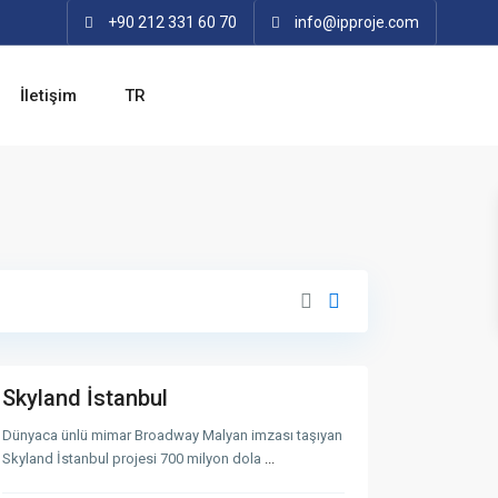
+90 212 331 60 70
info@ipproje.com
İletişim
TR
S
a
r
ı
y
e
r
,
I
G
s
a
t
z
a
i
n
o
b
s
u
m
l
a
n
p
Skyland İstanbul
a
s
a
Dünyaca ünlü mimar Broadway Malyan imzası taşıyan
,
Skyland İstanbul projesi 700 milyon dola
...
I
s
t