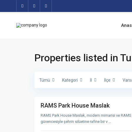
Anas
S
a
r
ı
y
e
Properties listed in Tu
r
,
I
s
t
a
Tümü
Kategori
İl
İlçe
Vars
n
b
u
S
6
l
a
r
ı
RAMS Park House Maslak
y
Satışı
e
Devam
r
RAMS Park House Maslak, modern mimarisi ve RAMS
Eden
,
güvencesiyle şehrin silüetine rafine bir v
...
I
Projeler
s
t