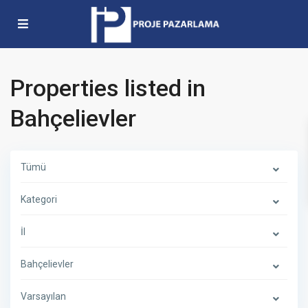
Properties listed in
Bahçelievler
B
a
h
ç
Tümü
e
l
i
e
Kategori
v
l
e
İl
r
,
I
Bahçelievler
s
t
a
n
Varsayılan
b