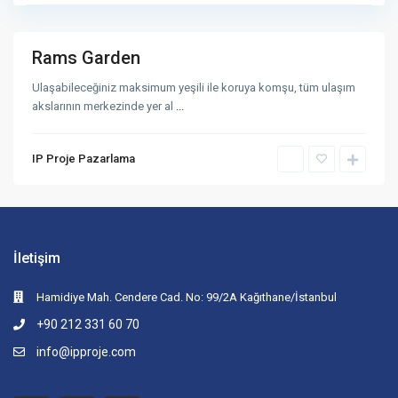
u
l
Rams Garden
tışı
iten
Ulaşabileceğiniz maksimum yeşili ile koruya komşu, tüm ulaşım
jeler
akslarının merkezinde yer al
...
IP Proje Pazarlama
İletişim
Hamidiye Mah. Cendere Cad. No: 99/2A Kağıthane/İstanbul
+90 212 331 60 70
info@ipproje.com