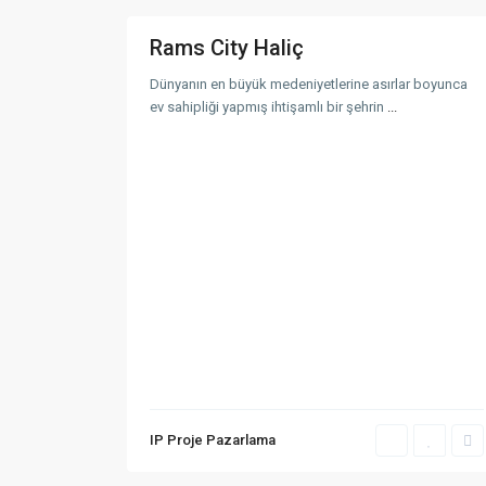
Rams City Haliç
Satışı
Devam
Dünyanın en büyük medeniyetlerine asırlar boyunca
Eden
ev sahipliği yapmış ihtişamlı bir şehrin
...
Projeler
İletişim
Hamidiye Mah. Cendere Cad. No: 99/2A Kağıthan
+90 212 331 60 70
info@ipproje.com
IP Proje Pazarlama