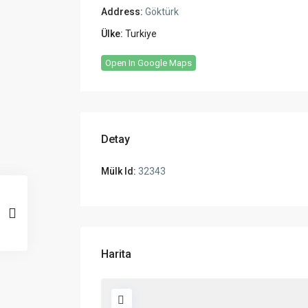
Address:
Göktürk
Ülke:
Turkiye
Open In Google Maps
Detay
Mülk Id:
32343
Harita