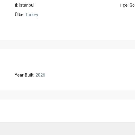
İl:
Istanbul
İlçe:
Gö
Ülke:
Turkey
Year Built:
2026