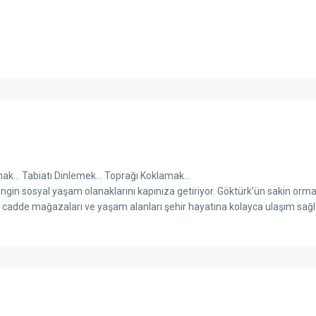
mak… Tabiatı Dinlemek… Toprağı Koklamak…
gin sosyal yaşam olanaklarını kapınıza getiriyor. Göktürk’ün sakin ormanl
dde mağazaları ve yaşam alanları şehir hayatına kolayca ulaşım sağl