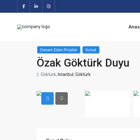
Anas
Devam Eden Projeler
Konut
Özak Göktürk Duyu
Göktürk,
Istanbul
,
Göktürk