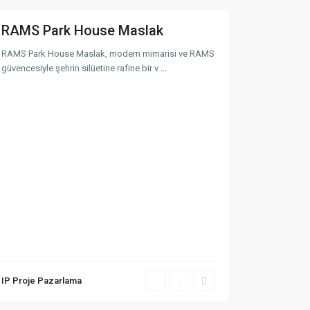
RAMS Park House Maslak
RAMS Park House Maslak, modern mimarisi ve RAMS
güvencesiyle şehrin silüetine rafine bir v
...
En Son Eklenen Mülkler
RAMS Park House
Maslak
Rams Etro
IP Proje Pazarlama
Rams City Haliç