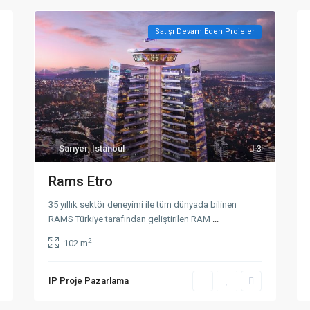
Satışı Devam Eden Projeler
Satışı
Devam
Eden
Projeler
Sarıyer
,
Istanbul
3
Kategoriye Göre Listeler
Rams Etro
e/İstanbul
Konut
(25)
35 yıllık sektör deneyimi ile tüm dünyada bilinen
Konut & Ticari
(12)
RAMS Türkiye tarafından geliştirilen RAM
...
Rezidans
(9)
2
102 m
Ticari
(1)
Villa
(7)
IP Proje Pazarlama